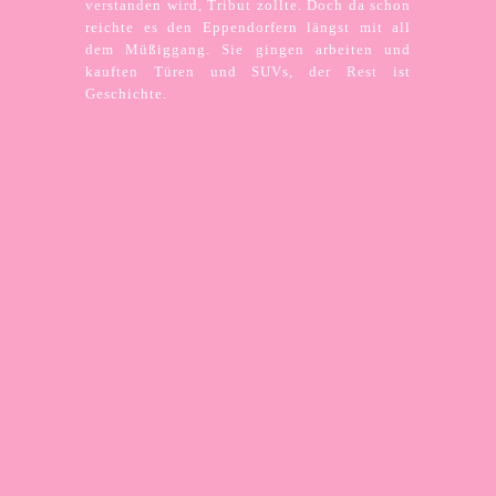
verstanden wird, Tribut zollte. Doch da schon
reichte es den Eppendorfern längst mit all
dem Müßiggang. Sie gingen arbeiten und
kauften Türen und SUVs, der Rest ist
Geschichte.
EINTRITT: 10 EUR. KEIN VORVERKAUF.
TICKETS AM ABEND DER VERANSTALTUNG
DIREKT VOR ORT.
- Diese Veranstaltung wird von dem
Bezirksamt Hamburg-Nord gefördert -